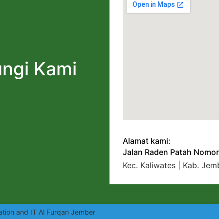
ngi Kami
Alamat kami:
Jalan Raden Patah Nomor
Kec. Kaliwates | Kab. Jem
ation and IT Al Furqan Jember