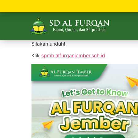
Silakan unduh!
Klik
spmb.alfurqanjember.sch.id
.