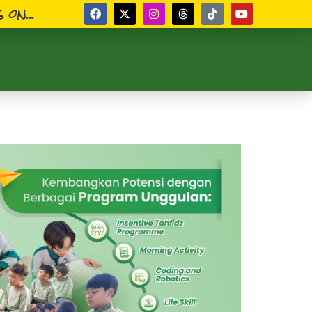
 on...