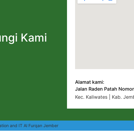
ngi Kami
Alamat kami:
Jalan Raden Patah Nomor
Kec. Kaliwates | Kab. Jem
ation and IT Al Furqan Jember