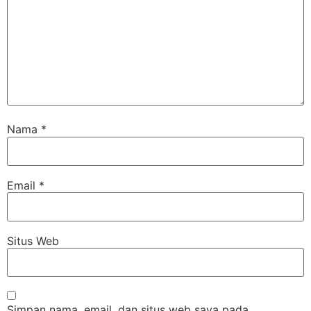
Nama
*
Email
*
Situs Web
Simpan nama, email, dan situs web saya pada