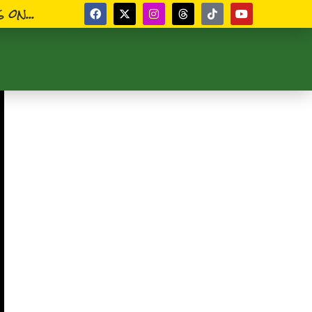
 on...