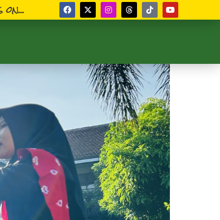
 on...