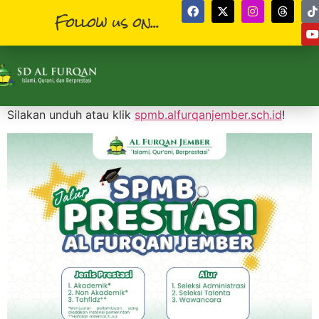
Follow us on...
Silakan unduh atau klik
spmb.alfurqanjember.sch.id
!