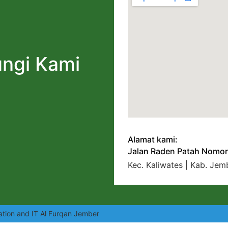
ngi Kami
Alamat kami:
Jalan Raden Patah Nomor
Kec. Kaliwates | Kab. Jem
ation and IT Al Furqan Jember